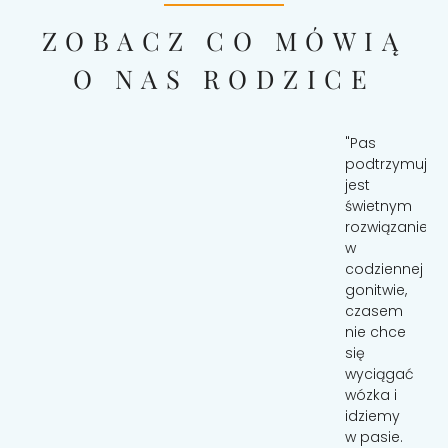
ZOBACZ CO MÓWIĄ
O NAS RODZICE
Polecam
"Pas
"Pas
z
nolino
podtrzymując
całego
wspiera
jest
serca !!!
rodzica
świetnym
Pas
w
rozwiązaniem
podtrzymujący
codziennym
w
uratował
życiu.
codziennej
naszą
Kiedy na
gonitwie,
podróż
spacerze
czasem
samolotem
dziecko
nie chce
w
jednak
się
środku
woli być
wyciągać
nocy z
na
wózka i
2-
rękach
idziemy
latkiem.
niż
w pasie.