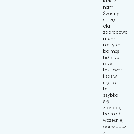
długo
korzystam
idzie z
czekać.
kilka
nami.
Dzięki
razy
Świetny
pasowi
dziennie.
sprzęt
Nolino -
Nie
dla
synek
zajmuje
zapracowany
był cały
dużo
mam i
czas
miejsca
nie tylko,
blisko
i szybko
bo mąż
nas, na
się
też kilka
rękach
zakłada."
razy
tak jak
testował
lubi.
i zdziwił
MAŁGORZATA
BOLEŃ
Momentami
się jak
nawet
to
przysypiał
szybko
;)
się
byliśmy
zakłada,
oczarowani
bo miał
!!!
wcześniej
Polecam
doświadczeni
wszystkim
z