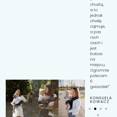
rodzicom
chustą,
i ich
a to
dzieciom,
jednak
które
chwilę
preferują
zajmuje,
jednak
a pas
„rączki”,
rach
niż
ciach i
własne
jest
„nóżki”
bobas
na
miejscu.
MARCELINA
ŚWIETLIK
Ogromnie
polecam
6
gwiazdek!"
KONSUELA
KOWACZ