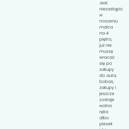
Mnóstwo
wózku
Jest
ludzi,
bezproblemu
niezastąpiony
tłoczno,
możesz
w
długie
pchać
noszeniu
kolejki
wózek.
malca
do
Przydatny
na 4
odprawy,
jest
piętro,
bagaże
również
już nie
i jeszcze
podczas
muszę
do tego
robienia
wracać
godzinny
zakupów
się po
nocne.
lub gdy
zakupy
Każdy,
w domu
do auta,
kto ma
masz
bobas,
dziecko
do
zakupy i
wie, że
wykonania
jeszcze
dzieci
pracę a
zostaje
nie lubią
dziecko
wolna
pobudek,
potrzebuje
ręka
ani na
bliskości
albo
nic
. Z pasa
piesek