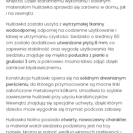
wnętrza. Dzięki starannemu wykonaniu i solidnym
materiałom huśtawka sprawdzi się zarówno w domu, jak
i na zewnątrz.
Huśtawka została uszyta z
wytrzymałej tkaniny
wodoodpornej
, odpornej na codzienne użytkowanie i
łatwej w utrzymaniu czystości. Siedzisko o średnicy 60
cm zostało dodatkowo
utwardzone płytą 8 mm
, co
zapewnia stabilność oraz wygodę użytkowania. Na
siedzisku znajduje się miękka
poduszka z pianki o
grubości 3 cm
, a pokrowiec można łatwo zdjąć dzięki
zamkowi błyskawicznemu.
Konstrukcja huśtawki opiera się na
solidnym drewnianym
pierścieniu
, do którego przymocowane są mocne linki
zakończone metalowymi kółkami. Umożliwia to szybkie
zawieszenie huśtawki przy użyciu karabińczyków.
Wewnątrz znajdują się specjalne uchwyty, dzięki którym
dziecko może wygodnie się trzymać podczas zabawy.
Huśtawka Nolino posiada
otwarty, nowoczesny charakter
,
a materiał wokół siedziska podzielony jest na trzy
panele. Można je spinać według własnych preferencji –