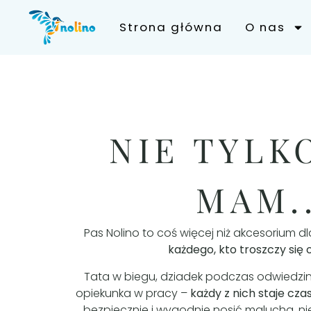
Strona główna
O nas
NIE TYLK
MAM..
Pas Nolino to coś więcej niż akcesorium 
każdego, kto troszczy się 
Tata w biegu, dziadek podczas odwiedzin
opiekunka w pracy –
każdy z nich staje c
bezpiecznie i wygodnie nosić malucha, n