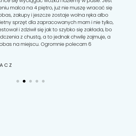
chce się wyciągać wózka i idziemy w pasie. Jest
ma
niu malca na 4 piętro, już nie muszę wracać się
pr
bas, zakupy i jeszcze zostaje wolna ręka albo
za
wietny sprzęt dla zapracowanych mam i nie tylko,
odc
estował i zdziwił się jak to szybko się zakłada, bo
ni
dczenia z chustą, a to jednak chwilę zajmuje, a
to
 bobas na miejscu. Ogromnie polecam 6
en
I
WACZ