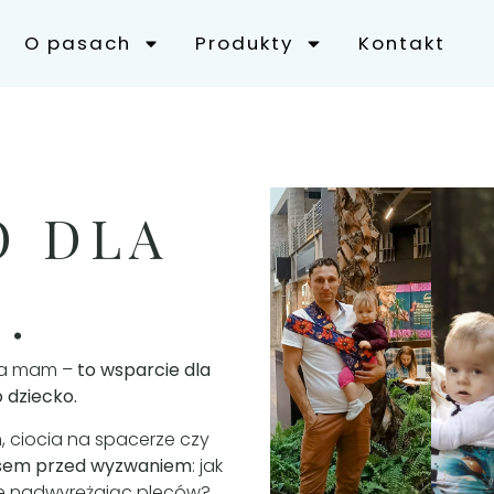
O pasach
Produkty
Kontakt
O DLA
.
dla mam –
to wsparcie dla
DLA
o dziecko.
OJCÓW
D
, ciocia na spacerze czy
zasem przed wyzwaniem
: jak
ie nadwyrężając pleców?