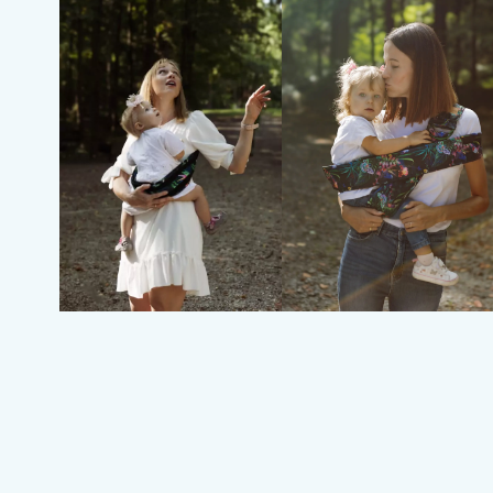
 tłoczno,
dziecko jednak woli być na rękach niż 
ny nocne.
pchać wózek. Przydatny jest również po
a nic
gdy w domu masz do wykonania pracę a d
ko nas, na
. Z pasa korzystam kilka razy dziennie. Ni
szybko się zakłada."
tóre
MAŁGORZATA BOLEŃ