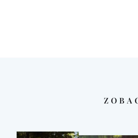
ZOBA
szą
"Pas nolino wspiera rodzica w codzienny