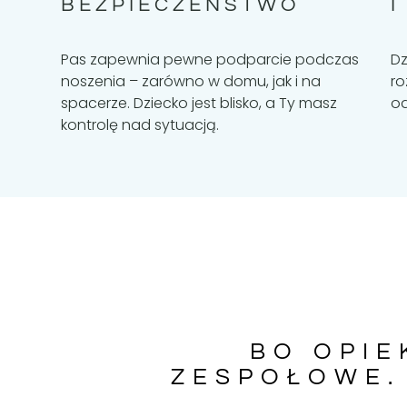
BEZPIECZEŃSTWO
I
Pas zapewnia pewne podparcie podczas
Dz
noszenia – zarówno w domu, jak i na
ro
spacerze. Dziecko jest blisko, a Ty masz
od
kontrolę nad sytuacją.
BO OPIE
ZESPOŁOWE. 