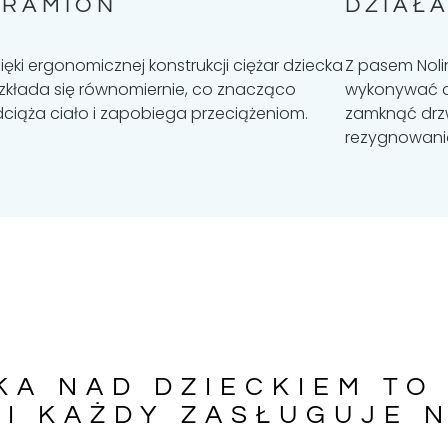
 RAMION
DZIAŁ
ięki ergonomicznej konstrukcji ciężar dziecka
Z pasem Nol
zkłada się równomiernie, co znacząco
wykonywać c
ciąża ciało i zapobiega przeciążeniom.
zamknąć drzw
rezygnowania 
KA NAD DZIECKIEM TO
I KAŻDY ZASŁUGUJE 