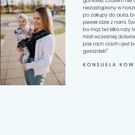
wózku bezproblemu możesz
gonitwie, czasem nie 
dczas robienia zakupów lub
niezastąpiony w nosze
ziecko potrzebuje bliskości
po zakupy do auta, bo
e zajmuje dużo miejsca i
piesek idzie z nami. Ś
bo mąż też kilka razy t
miał wcześniej doświa
pas rach ciach i jest
gwiazdek!"
KONSUELA KO