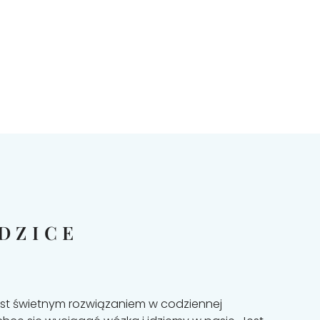
DZICE
est świetnym rozwiązaniem w codziennej
"B