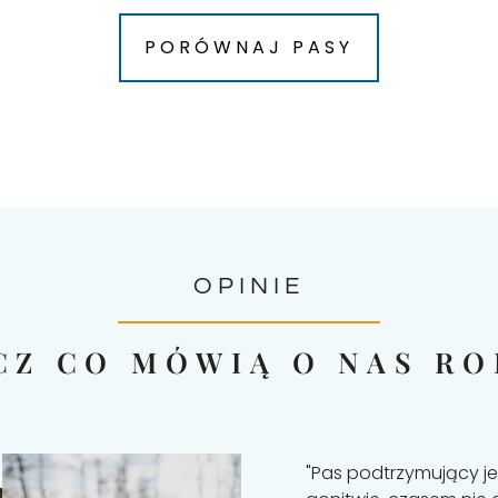
PORÓWNAJ PASY
OPINIE
CZ CO MÓWIĄ O NAS RO
m życiu. Kiedy na spacerze
"Pas podtrzymujący j