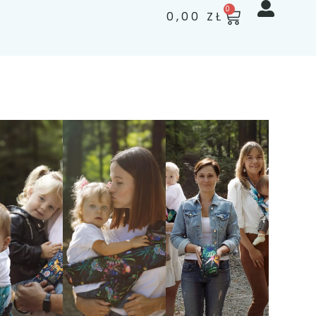
0
0,00
ZŁ
DLA
KAŻDEGO
DLA
DLA
KTO
ZIADKÓW
OPIEKUNÓW
POTRZEBUJ
POMOCY