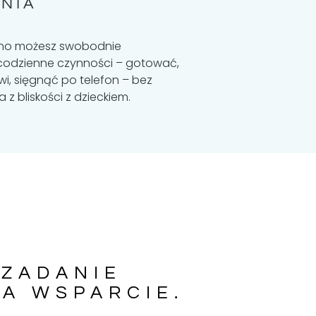
ANIA
ino możesz swobodnie
odzienne czynności – gotować,
i, sięgnąć po telefon – bez
z bliskości z dzieckiem.
 ZADANIE
NA WSPARCIE.